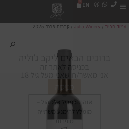
0
EN
עמוד הבית
/
Julia Winery
/ קברנה פרנק 2025
ברוכים הבאים ליקב ג'וליה
בכניסה לאתר זה
אני מאשר/ת שאני מעל גיל 18
כניסה
אזהרה: מכיל אלכוהול –
מומלץ להימנע משתייה
מופרזת